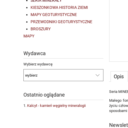
SERIA MINERAŁY
KIESZONKOWA HISTORIA ZIEMI
MAPY GEOTURYSTYCZNE
PRZEWODNIKI GEOTURYSTYCZNE
BROSZURY
MAPY
Wydawca
Wybierz wydawcę
Opis
Seria MIN
Ostatnio oglądane
Małego for
Kalcyt - kamień węgielny mineralogii
życiu czło
sposobami w
Newslet