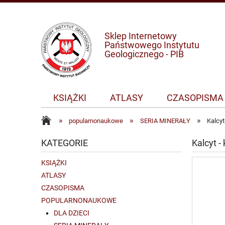
Sklep Internetowy
Państwowego Instytutu
Geologicznego - PIB
KSIĄŻKI
ATLASY
CZASOPISMA
»
»
»
popularnonaukowe
SERIA MINERAŁY
Kalcyt
KATEGORIE
Kalcyt -
KSIĄŻKI
ATLASY
CZASOPISMA
POPULARNONAUKOWE
DLA DZIECI