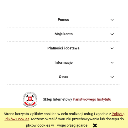
Pomoc
Moje konto
Płatności i dostawa
Informacje
O nas
Sklep Internetowy
Państwowego Instytutu
Geologicznego
. Wszelkie prawa zastrzeżone.
Copyright by PIG-PIB
.
Strona korzysta z plików cookies w celu realizacji usług i zgodnie z
Polityką
pokaż pełną wersję strony
Plików Cookies
. Możesz określić warunki przechowywania lub dostępu do
plików cookies w Twojej przeglądarce.
Sklep internetowy Shoper.pl