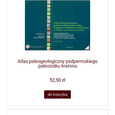
Atlas paleogeologiczny podpermskiego
paleozoiku kratonu
wschodnioeuropejskiego w Polsce i na
obszarach sąsiednich
52,50 zł
do koszyka